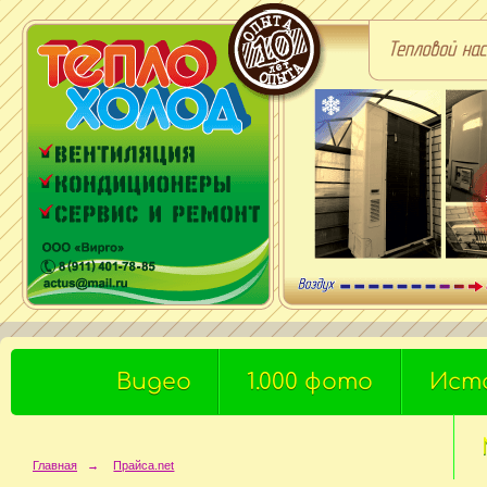
Видео
1.000 фото
Ист
Главная
→
Прайса.net